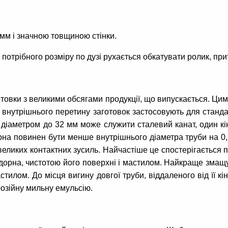
мм і значною товщиною стінки.
отрібного розміру по дузі рухається обкатувати ролик, прит
овки з великими обсягами продукції, що випускається. Цим
нутрішнього перетину заготовок застосовують для стандарт
іаметром до 32 мм може служити сталевий канат, один кіне
рна повинен бути менше внутрішнього діаметра труби на 0,1
 великих контактних зусиль. Найчастіше це спостерігається п
дорна, чистотою його поверхні і мастилом. Найкраще змащу
тилом. До місця вигину довгої труби, віддаленого від її к
зійну мильну емульсію.