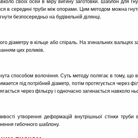
оло своїх осей в міру вигину заготовки. Шаблон для гнучк
ся в середині труби між опорами. Цим методом можна гнути
нути безпосередньо на будівельній ділянці.
ого діаметру в кільце або спіраль. На згинальних вальцях з
анням цих роликів.
та способом волочіння. Суть методу полягає в тому, що в я
имается під потрібний діаметр, потім протягується через фі
ається через фільєру і одночасно загинається навколо ньо
ості утворення деформацій внутрішньої стінки труби в 
унення гибочного шаблону.