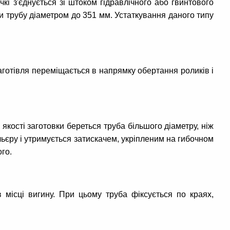
і з'єднується зі штоком гідравлічного або гвинтового
 трубу діаметром до 351 мм. Устаткування даного типу
аготівля переміщається в напрямку обертання роликів і
кості заготовки береться труба більшого діаметру, ніж
льєру і утримується затискачем, укріпленим на гибочном
го.
місці вигину. При цьому труба фіксується по краях,