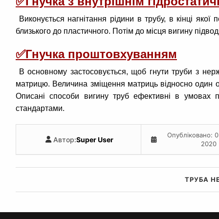
✅
Гнучка з внутрішнім гідростати
Виконується нагнітання рідини в трубу, в кінці якої 
близького до пластичного. Потім до місця вигину підводя
✅
Гнучка проштовхуванням
В основному застосовується, щоб гнути труби з нержа
матрицю. Величина зміщення матриць відносно один од
Описані способи вигину труб ефективні в умовах пр
стандартами.
Опубліковано: 0
Автор:
Super User
2020
ТРУБА Н