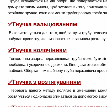
Труба укладається на дві опори, що повертаються навк
домкрата таким чином, щоб зусилля вигину прикладали
особливо зручно, коли елементи трубопроводу треба заг
✅
Гнучка вальцюванням
Використовується для того, щоб загнути трубу невелик
набуває кривизну, яка визначається взаємним розташув
✅
Гнучка волочінням
Тонкостінна зварна нержавеющая труба може бути зігну
необхідна, і укороченою довжини. Кінець заготовки обж
шаблоні. Обертанням шаблону труба нержавіюча простяг
✅
Гнучка з розтягуванням
Перевага даного методу полягає в зменшенні можлив
розтягується і одночасно згинається за допомогою вис