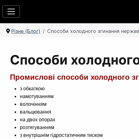
Різне (Блог)
Способи холодного згинання нержав
Способи холодного
Промислові способи холодного зг
з обкаткою
намотуванням
волочінням
вальцювання
на двох опорах
розтягуванням
з внутрішнім гідростатичним тиском