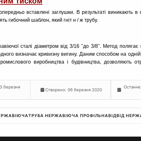
чним тиском
попередньо вставлені заглушки. В результаті виникають в 
ть гибочний шаблон, який гніт н / ж трубу.
віючої сталі діаметром від 3/16 "до 3/8". Метод полягає
ного визначає кривизну вигину. Даним способом на одній 
омислового виробництва і будівництва, дозволяють отр
3 березня
Останнє
Створено: 06 березня 2020
ЕРЖАВІЮЧА
ТРУБА НЕРЖАВІЮЧА ПРОФІЛЬНА
ВІДВІД НЕР