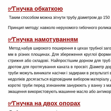
✅
Гнучка обкаткою
Таким способом можна зігнути трубу діаметром до 150 
Принцип методу: навколо нерухомого гибочного ролика п
✅
Гнучка намотуванням
Метод набув широкого поширення в цехах трубної загот
мм в різних площинах. Для збереження круглої форми в
стрижня або складові. Найпростішим дорном для труб д
дротом для протягування каната в просвіт. Діаметр до
труби можуть виникати насічки і задираки в результаті
недоліків досягається відповідним вибором матеріалу 
короткі труби перед згинанням занурюють у ванну з мас
змащення використовують машинне масло або антикоро
✅
Гнучка на двох опорах