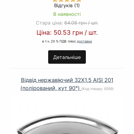
Відгуків (1)
В наявності
Стара ціна:
64.08 грн
/
шт.
Ціна:
50.53 грн
/
шт.
в т.ч. 20 % ПДВ
плюс
доставка
Детальніше
Відвід нержавіючий 32Х1,5 AISI 201
(полірований, кут 90°)
(Код товару:
9269
)