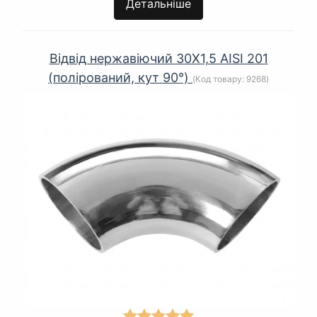
Детальніше
Відвід нержавіючий 30Х1,5 AISI 201
(полірований, кут 90°)
(Код товару:
9268
)