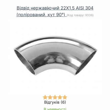
Відвід нержавіючий 22Х1,5 AISI 304
(полірований, кут 90°)
(Код товару:
9336
)
Відгуків (6)
В наявності