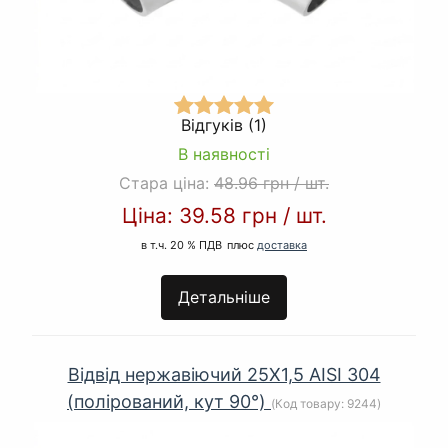
Відгуків (1)
В наявності
Стара ціна:
48.96 грн
/
шт.
Ціна:
39.58 грн
/
шт.
в т.ч. 20 % ПДВ
плюс
доставка
Детальніше
Відвід нержавіючий 25Х1,5 AISI 304
(полірований, кут 90°)
(Код товару:
9244
)