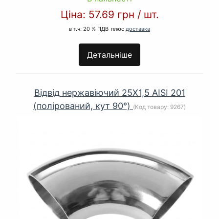
Ціна:
57.69 грн
/
шт.
в т.ч. 20 % ПДВ
плюс
доставка
Детальніше
Відвід нержавіючий 25Х1,5 AISI 201
(полірований, кут 90°)
(Код товару:
9267
)