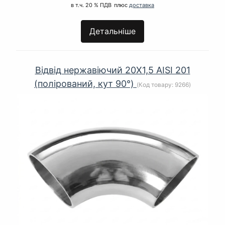
в т.ч. 20 % ПДВ
плюс
доставка
Детальніше
Відвід нержавіючий 20Х1,5 AISI 201
(полірований, кут 90°)
(Код товару:
9266
)