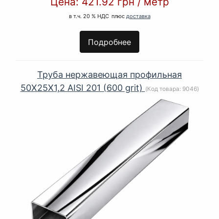
Цена:
421.92 грн
/
метр
в т.ч. 20 % НДС
плюс
доставка
Подробнее
Труба нержавеющая профильная
50Х25Х1,2 AISI 201 (600 grit)
(Код товара:
9046
)