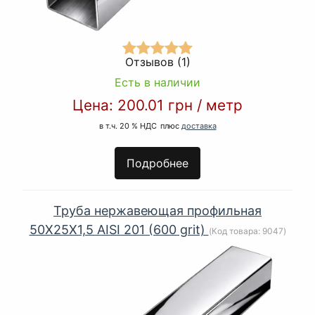
Отзывов (1)
Есть в наличии
Цена:
200.01 грн
/
метр
в т.ч. 20 % НДС
плюс
доставка
Подробнее
Труба нержавеющая профильная
50Х25Х1,5 AISI 201 (600 grit)
(Код товара:
9047
)