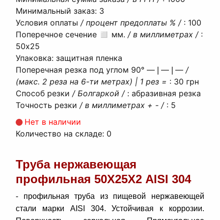
Минимальный заказ
:
3
Условия оплаты
/ процент предоплаты % /
:
100
Поперечное сечение ◻ мм.
/ в миллиметрах /
:
50х25
Упаковка
:
защитная пленка
Поперечная резка под углом 90° ―❘―❘―
/
(макс. 2 реза на 6-ти метрах) | 1 рез =
:
30 грн
Способ резки
/ Болгаркой /
:
абразивная резка
Точность резки
/ в миллиметрах + - /
:
5
Нет в наличии
Количество на складе:
0
Труба нержавеющая
профильная 50Х25Х2 AISI 304
- профильная труба из пищевой нержавеющей
стали марки AISI 304. Устойчивая к коррозии.