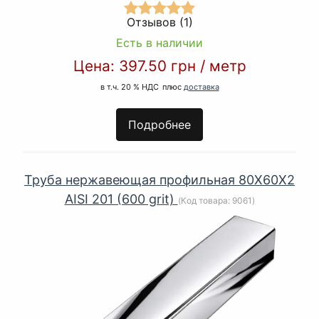
Отзывов (1)
Есть в наличии
Цена:
397.50 грн
/
метр
в т.ч. 20 % НДС
плюс
доставка
Подробнее
Труба нержавеющая профильная 80Х60Х2
AISI 201 (600 grit)
(Код товара:
9061
)