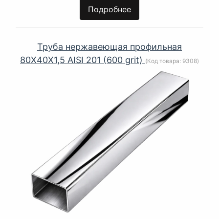
Подробнее
Труба нержавеющая профильная
80Х40Х1,5 AISI 201 (600 grit)
(Код товара:
9308
)