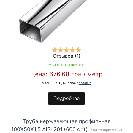
Отзывов (1)
Есть в наличии
Цена:
676.68 грн
/
метр
в т.ч. 20 % НДС
плюс
доставка
Подробнее
Труба нержавеющая профильная
100Х50Х1,5 AISI 201 (600 grit)
(Код товара:
9307
)