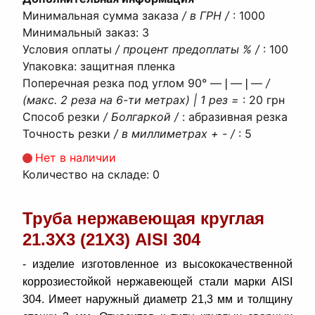
Минимальная сумма заказа
/ в ГРН /
:
1000
Минимальный заказ
:
3
Условия оплаты
/ процент предоплаты % /
:
100
Упаковка
:
защитная пленка
Поперечная резка под углом 90° ―❘―❘―
/
(макс. 2 реза на 6-ти метрах) | 1 рез =
:
20 грн
Способ резки
/ Болгаркой /
:
абразивная резка
Точность резки
/ в миллиметрах + - /
:
5
Нет в наличии
Количество на складе:
0
Труба нержавеющая круглая
21.3Х3 (21Х3) AISI 304
- изделие изготовленное из высококачественной
коррозиестойкой нержавеющей стали марки AISI
304. Имеет наружный диаметр 21,3 мм и толщину