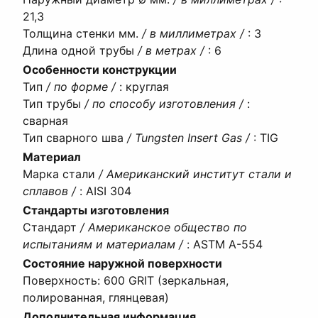
21,3
Толщина стенки мм.
/ в миллиметрах /
:
3
Длина одной трубы
/ в метрах /
:
6
Особенности конструкции
Тип
/ по форме /
:
круглая
Тип трубы
/ по способу изготовления /
:
сварная
Тип сварного шва
/ Tungsten Insert Gas /
:
TIG
Материал
Марка стали
/ Американский институт стали и
сплавов /
:
AISI 304
Стандарты изготовления
Стандарт
/ Американское общество по
испытаниям и материалам /
:
ASTM A-554
Состояние наружной поверхности
Поверхность
:
600 GRIT (зеркальная,
полированная, глянцевая)
Дополнительная информация