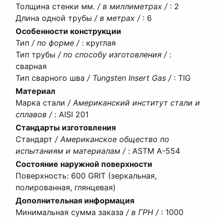
Толщина стенки мм.
/ в миллиметрах /
:
2
Длина одной трубы
/ в метрах /
:
6
Особенности конструкции
Тип
/ по форме /
:
круглая
Тип трубы
/ по способу изготовления /
:
сварная
Тип сварного шва
/ Tungsten Insert Gas /
:
TIG
Материал
Марка стали
/ Американский институт стали и
сплавов /
:
AISI 201
Стандарты изготовления
Стандарт
/ Американское общество по
испытаниям и материалам /
:
ASTM A-554
Состояние наружной поверхности
Поверхность
:
600 GRIT (зеркальная,
полированная, глянцевая)
Дополнительная информация
Минимальная сумма заказа
/ в ГРН /
:
1000