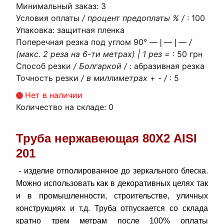
Минимальный заказ
:
3
Условия оплаты
/ процент предоплаты % /
:
100
Упаковка
:
защитная пленка
Поперечная резка под углом 90° ―❘―❘―
/
(макс. 2 реза на 6-ти метрах) | 1 рез =
:
50 грн
Способ резки
/ Болгаркой /
:
абразивная резка
Точность резки
/ в миллиметрах + - /
:
5
Нет в наличии
Количество на складе:
0
Труба нержавеющая 80Х2 AISI
201
- изделие отполированное до зеркального блеска.
Можно использовать как в декоративных целях так
и в промышленности, строительстве, уличных
конструкциях и т.д. Труба отпускается со склада
кратно трем метрам после 100% оплаты