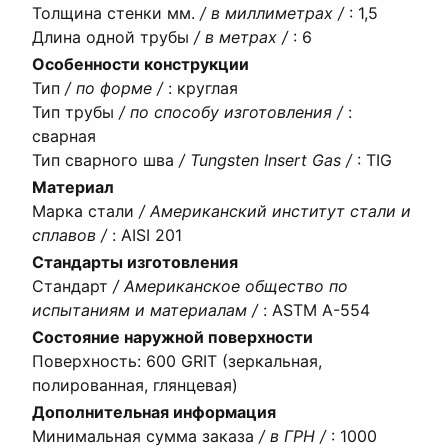
Толщина стенки мм.
/ в миллиметрах /
:
1,5
Длина одной трубы
/ в метрах /
:
6
Особенности конструкции
Тип
/ по форме /
:
круглая
Тип трубы
/ по способу изготовления /
:
сварная
Тип сварного шва
/ Tungsten Insert Gas /
:
TIG
Материал
Марка стали
/ Американский институт стали и
сплавов /
:
AISI 201
Стандарты изготовления
Стандарт
/ Американское общество по
испытаниям и материалам /
:
ASTM A-554
Состояние наружной поверхности
Поверхность
:
600 GRIT (зеркальная,
полированная, глянцевая)
Дополнительная информация
Минимальная сумма заказа
/ в ГРН /
:
1000