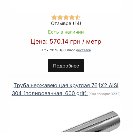
Отзывов (14)
Есть в наличии
Цена:
570.14 грн
/
метр
в т.ч. 20 % НДС
плюс
доставка
Подробнее
Труба нержавеющая круглая 76,1Х2 AISI
304 (полированная, 600 grit)
(Код товара:
9232
)