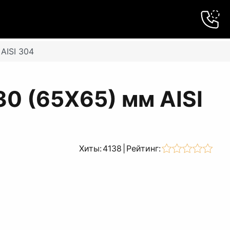
AISI 304
0 (65Х65) мм AISI
Хиты:
4138
|
Рейтинг: