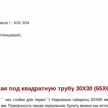
авов /
:
AISI 304
глянцевая);
 под квадратную трубу 30Х30 (65Х65
 " низ стойки для перил ") Наружные габариты 65Х65 м
. Поверхность чашки зеркальная. Купить можно как оптом