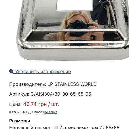
Увеличить изображение
Производитель:
LP STAINLESS WORLD
Артикул:
C/AISI304/30-30-65-65-05
46.74 грн
/
шт.
Цена:
в т.ч. 20 % НДС
плюс
доставка
Размеры
Наружный размер ◻
/ в миллиметрах /
:
65*65