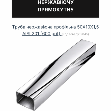
НЕРЖАВІЮЧУ
ПРЯМОКУТНУ
Труба нержавіюча профільна 50Х10Х1,5
AISI 201 (600 grit)
(Код товару:
9045
)