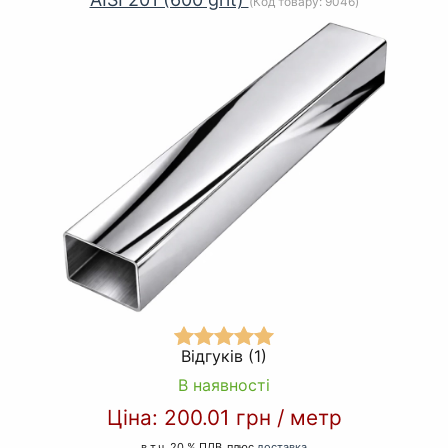
(Код товару:
9046
)
Відгуків (1)
В наявності
Ціна:
200.01 грн
/
метр
в т.ч. 20 % ПДВ
плюс
доставка