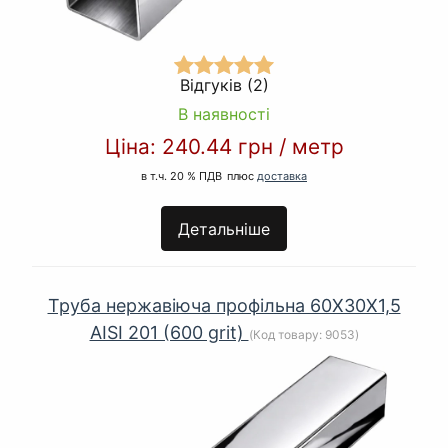
Відгуків (2)
В наявності
Ціна:
240.44 грн
/
метр
в т.ч. 20 % ПДВ
плюс
доставка
Детальніше
Труба нержавіюча профільна 60Х30Х1,5
AISI 201 (600 grit)
(Код товару:
9053
)