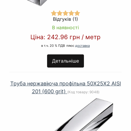
Відгуків (1)
В наявності
Ціна:
242.96 грн
/
метр
в т.ч. 20 % ПДВ
плюс
доставка
Детальніше
Труба нержавіюча профільна 50Х25Х2 AISI
201 (600 grit)
(Код товару:
9048
)