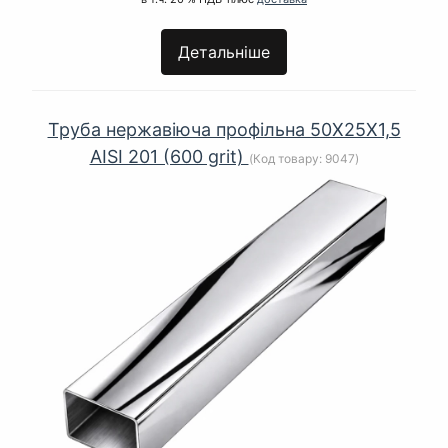
Детальніше
Труба нержавіюча профільна 50Х25Х1,5
AISI 201 (600 grit)
(Код товару:
9047
)