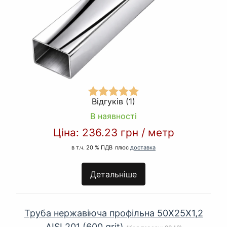
Відгуків (1)
В наявності
Ціна:
236.23 грн
/
метр
в т.ч. 20 % ПДВ
плюс
доставка
Детальніше
Труба нержавіюча профільна 50Х25Х1,2
AISI 201 (600 grit)