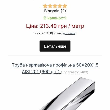
Відгуків (2)
В наявності
Ціна:
213.49 грн
/
метр
в т.ч. 20 % ПДВ
плюс
доставка
Детальніше
Труба нержавіюча профільна 50Х20Х1,5
AISI 201 (600 grit)
(Код товару:
9403
)