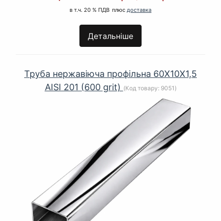
в т.ч. 20 % ПДВ
плюс
доставка
Детальніше
Труба нержавіюча профільна 60Х10Х1,5
AISI 201 (600 grit)
(Код товару:
9051
)