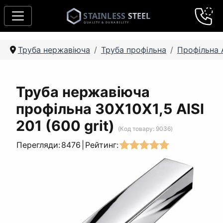
Труба нержавіюча
Труба профільна
Профільна A
Труба нержавіюча
профільна 30Х10Х1,5 AISI
201 (600 grit)
(Код товару:
9036
)
Перегляди:
8476
|
Рейтинг: