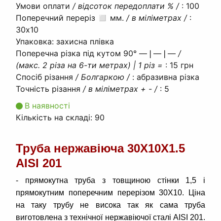
Умови оплати
/ відсоток передоплати % /
:
100
Поперечний переріз ◻ мм.
/ в міліметрах /
:
30х10
Упаковка
:
захисна плівка
Поперечна різка під кутом 90° ―❘―❘―
/
(макс. 2 різа на 6-ти метрах) | 1 різ =
:
15 грн
Спосіб різання
/ Болгаркою /
:
абразивна різка
Точність різання
/ в міліметрах + - /
:
5
В наявності
Кількість на складі:
90
Труба нержавіюча 30Х10Х1.5
AISI 201
- прямокутна труба з товщиною стінки 1,5 і
прямокутним поперечним перерізом 30Х10. Ціна
на таку трубу не висока так як сама труба
виготовлена з технічної нержавіючої сталі AISI 201.