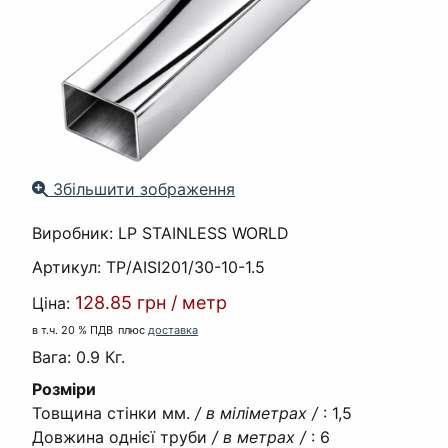
Збільшити зображення
Виробник:
LP STAINLESS WORLD
Артикул:
TP/AISI201/30-10-1.5
128.85 грн
/
метр
Ціна:
в т.ч. 20 % ПДВ
плюс
доставка
Вага:
0.9 Кг.
Розміри
Товщина стінки мм.
/ в міліметрах /
:
1,5
Довжина однієї труби
/ в метрах /
:
6