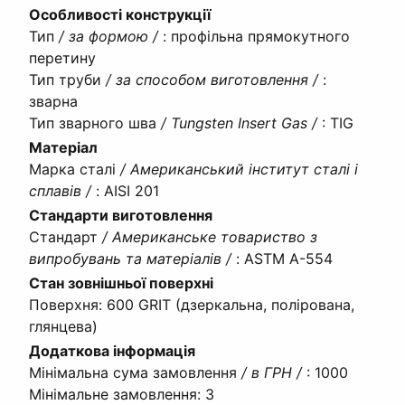
Особливості конструкції
Тип
/ за формою /
:
профільна прямокутного
перетину
Тип труби
/ за способом виготовлення /
:
зварна
Тип зварного шва
/ Tungsten Insert Gas /
:
TIG
Матеріал
Марка сталі
/ Американський інститут сталі і
сплавів /
:
AISI 201
Стандарти виготовлення
Стандарт
/ Американське товариство з
випробувань та матеріалів /
:
ASTM A-554
Стан зовнішньої поверхні
Поверхня
:
600 GRIT (дзеркальна, полірована,
глянцева)
Додаткова інформація
Мінімальна сума замовлення
/ в ГРН /
:
1000
Мінімальне замовлення
:
3