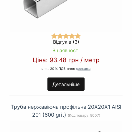
Відгуків (3)
В наявності
Ціна:
93.48 грн
/
метр
в т.ч. 20 % ПДВ
плюс
доставка
Детальніше
Труба нержавіюча профільна 20Х20Х1 AISI
201 (600 grit)
(Код товару:
9007
)