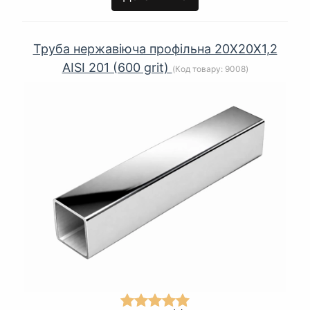
Труба нержавіюча профільна 20Х20Х1,2
AISI 201 (600 grit)
(Код товару:
9008
)