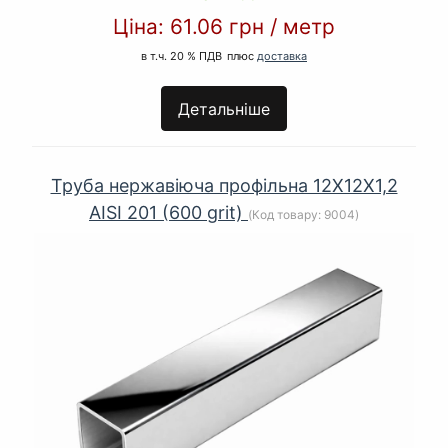
Ціна:
61.06 грн
/
метр
в т.ч. 20 % ПДВ
плюс
доставка
Детальніше
Труба нержавіюча профільна 12Х12Х1,2
AISI 201 (600 grit)
(Код товару:
9004
)