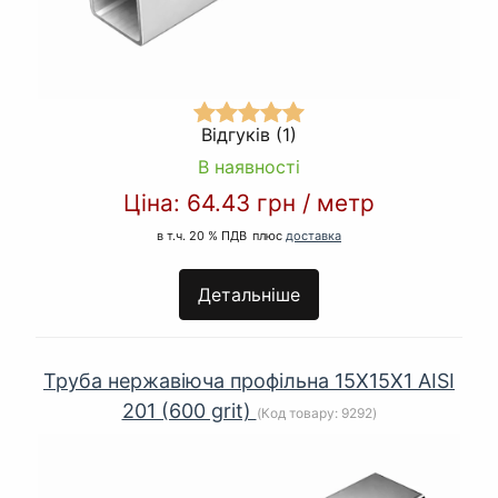
Відгуків (1)
В наявності
Ціна:
64.43 грн
/
метр
в т.ч. 20 % ПДВ
плюс
доставка
Детальніше
Труба нержавіюча профільна 15Х15Х1 AISI
201 (600 grit)
(Код товару:
9292
)