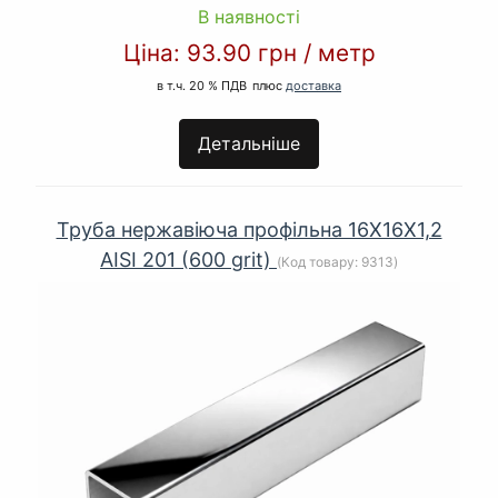
В наявності
Ціна:
93.90 грн
/
метр
в т.ч. 20 % ПДВ
плюс
доставка
Детальніше
Труба нержавіюча профільна 16Х16Х1,2
AISI 201 (600 grit)
(Код товару:
9313
)