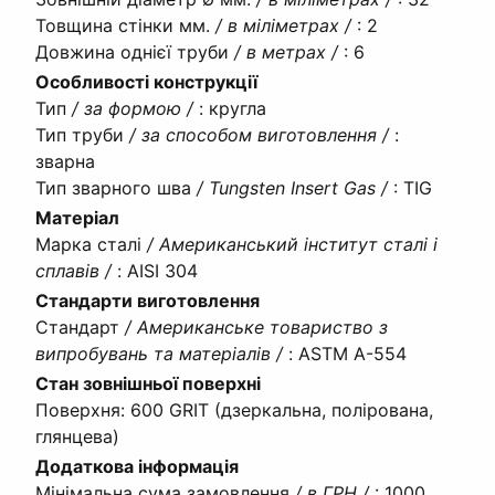
Товщина стінки мм.
/ в міліметрах /
:
2
Довжина однієї труби
/ в метрах /
:
6
Особливості конструкції
Тип
/ за формою /
:
кругла
Тип труби
/ за способом виготовлення /
:
зварна
Тип зварного шва
/ Tungsten Insert Gas /
:
TIG
Матеріал
Марка сталі
/ Американський інститут сталі і
сплавів /
:
AISI 304
Стандарти виготовлення
Стандарт
/ Американське товариство з
випробувань та матеріалів /
:
ASTM A-554
Стан зовнішньої поверхні
Поверхня
:
600 GRIT (дзеркальна, полірована,
глянцева)
Додаткова інформація
Мінімальна сума замовлення
/ в ГРН /
:
1000