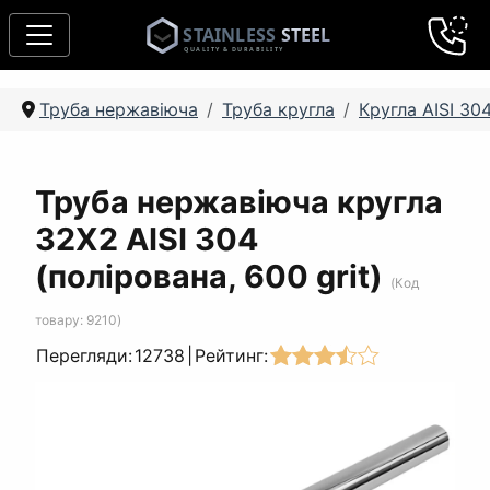
Труба нержавіюча
Труба кругла
Кругла AISI 30
Труба нержавіюча кругла
32Х2 AISI 304
(полірована, 600 grit)
(Код
товару:
9210
)
Перегляди:
12738
|
Рейтинг: