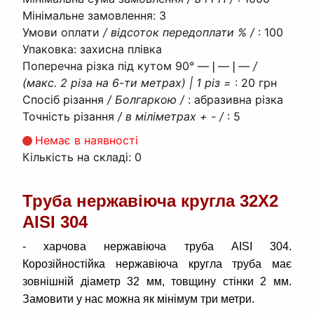
Мінімальне замовлення
:
3
Умови оплати
/ відсоток передоплати % /
:
100
Упаковка
:
захисна плівка
Поперечна різка під кутом 90° ―❘―❘―
/
(макс. 2 різа на 6-ти метрах) | 1 різ =
:
20 грн
Спосіб різання
/ Болгаркою /
:
абразивна різка
Точність різання
/ в міліметрах + - /
:
5
Немає в наявності
Кількість на складі:
0
Труба нержавіюча кругла 32Х2
AISI 304
- харчова нержавіюча труба AISI 304.
Корозійностійка нержавіюча кругла труба має
зовнішній діаметр 32 мм, товщину стінки 2 мм.
Замовити у нас можна як мінімум три метри.