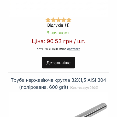
Відгуків (1)
В наявності
Ціна:
90.53 грн
/
шт.
в т.ч. 20 % ПДВ
плюс
доставка
Детальніше
Труба нержавіюча кругла 32Х1,5 AISI 304
(полірована, 600 grit)
(Код товару:
9209
)