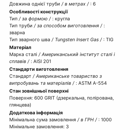
Довжина однієї труби
/ в метрах /
:
6
Особливості конструкції
Тип
/ за формою /
:
кругла
Тип труби
/ за способом виготовлення /
:
зварна
Тип зварного шва
/ Tungsten Insert Gas /
:
TIG
Матеріал
Марка сталі
/ Американський інститут сталі і
сплавів /
:
AISI 201
Стандарти виготовлення
Стандарт
/ Американське товариство з
випробувань та матеріалів /
:
ASTM A-554
Стан зовнішньої поверхні
Поверхня
:
600 GRIT (дзеркальна, полірована,
глянцева)
Додаткова інформація
Мінімальна сума замовлення
/ в ГРН /
:
1000
Мінімальне замовлення
:
3