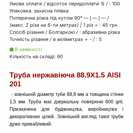
Умови оплати
/ відсоток передоплати % /
:
100
Упаковка
:
захисна плівка
Поперечна різка під кутом 90° ―❘―❘―
/
(макс. 2 різа на 6-ти метрах) | 1 різ =
:
45 грн
Спосіб різання
/ Болгаркою /
:
абразивна різка
Точність різання
/ в міліметрах + - /
:
5
В наявності
Кількість на складі:
90
Труба нержавіюча 88.9Х1.5 AISI
201
- зовнішній діаметр туби 88,9 мм а товщина стінки
1,5 мм. Труба має дзеркальну поверхню 600 grit.
Призначена для будівництва, виробництва і
декоративних цілей. Зовнішній вигляд такої труби
дуже привабливий.