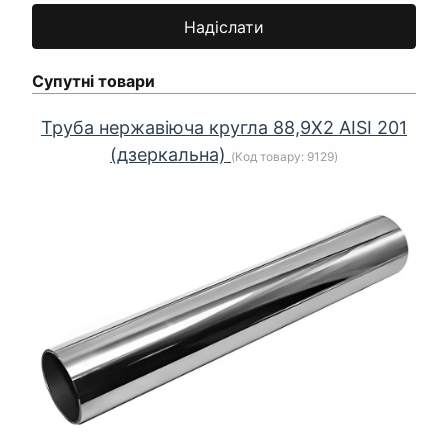
Супутні товари
Труба нержавіюча кругла 88,9Х2 AISI 201
(дзеркальна)
(Код товару:
9129
)