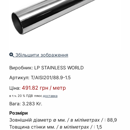
Збільшити зображення
Виробник:
LP STAINLESS WORLD
Артикул:
T/AISI201/88.9-1.5
491.82 грн
/
метр
Ціна:
в т.ч. 20 % ПДВ
плюс
доставка
Вага:
3.283 Кг.
Розміри
Зовнішній діаметр ∅ мм.
/ в міліметрах /
:
88,9
Товщина стінки мм.
/ в міліметрах /
:
1,5