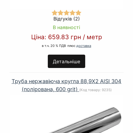
Відгуків (2)
В наявності
Ціна:
659.83 грн
/
метр
в т.ч. 20 % ПДВ
плюс
доставка
Детальніше
Труба нержавіюча кругла 88,9Х2 AISI 304
(полірована, 600 grit)
(Код товару:
9235
)