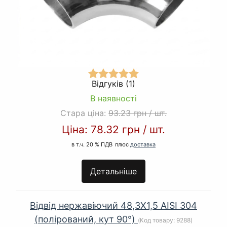
Відгуків (1)
В наявності
Стара ціна:
93.23 грн
/
шт.
Ціна:
78.32 грн
/
шт.
в т.ч. 20 % ПДВ
плюс
доставка
Детальніше
Відвід нержавіючий 48,3Х1,5 AISI 304
(полірований, кут 90°)
(Код товару:
9288
)