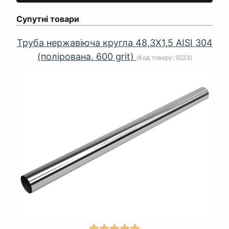
Супутні товари
Труба нержавіюча кругла 48,3Х1,5 AISI 304
(полірована, 600 grit)
(Код товару:
9223
)