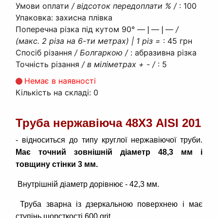
Умови оплати
/ відсоток передоплати % /
:
100
Упаковка
:
захисна плівка
Поперечна різка під кутом 90° ―❘―❘―
/
(макс. 2 різа на 6-ти метрах) | 1 різ =
:
45 грн
Спосіб різання
/ Болгаркою /
:
абразивна різка
Точність різання
/ в міліметрах + - /
:
5
Немає в наявності
Кількість на складі:
0
Труба нержавіюча 48Х3 AISI 201
- відноситься до типу круглої нержавіючої труби.
Має точний зовнішній діаметр 48,3 мм і
товщину стінки 3 мм.
Внутрішній діаметр дорівнює - 42,3 мм.
Труба зварна із дзеркальною поверхнею і має
ступінь шорсткості 600 grit.