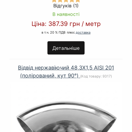
Відгуків (1)
В наявності
Ціна:
387.39 грн
/
метр
в т.ч. 20 % ПДВ
плюс
доставка
Детальніше
Відвід нержавіючий 48,3Х1,5 AISI 201
(полірований, кут 90°)
(Код товару:
9317
)