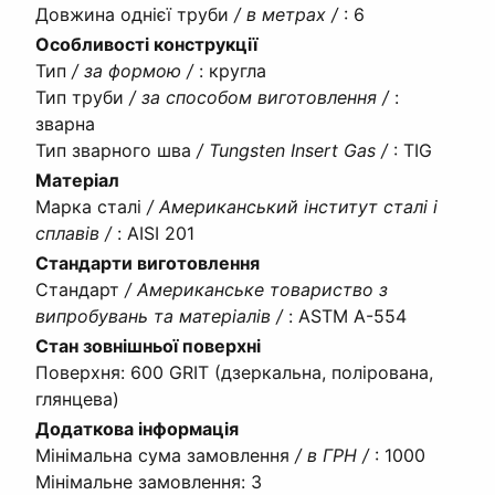
Довжина однієї труби
/ в метрах /
:
6
Особливості конструкції
Тип
/ за формою /
:
кругла
Тип труби
/ за способом виготовлення /
:
зварна
Тип зварного шва
/ Tungsten Insert Gas /
:
TIG
Матеріал
Марка сталі
/ Американський інститут сталі і
сплавів /
:
AISI 201
Стандарти виготовлення
Стандарт
/ Американське товариство з
випробувань та матеріалів /
:
ASTM A-554
Стан зовнішньої поверхні
Поверхня
:
600 GRIT (дзеркальна, полірована,
глянцева)
Додаткова інформація
Мінімальна сума замовлення
/ в ГРН /
:
1000
Мінімальне замовлення
:
3