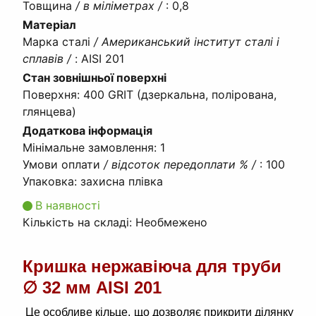
Товщина
/ в міліметрах /
:
0,8
Матеріал
Марка сталі
/ Американський інститут сталі і
сплавів /
:
AISI 201
Стан зовнішньої поверхні
Поверхня
:
400 GRIT (дзеркальна, полірована,
глянцева)
Додаткова інформація
Мінімальне замовлення
:
1
Умови оплати
/ відсоток передоплати % /
:
100
Упаковка
:
захисна плівка
В наявності
Кількість на складі:
Необмежено
Кришка нержавіюча для труби
∅ 32 мм AISI 201
Це особливе кільце, що дозволяє прикрити ділянку