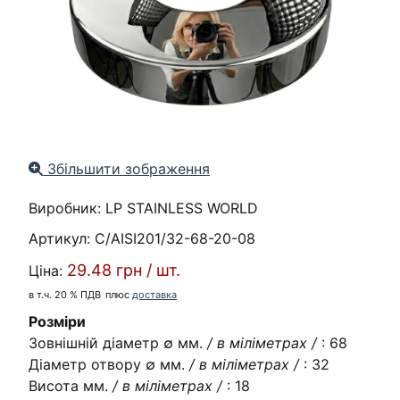
Збільшити зображення
Виробник:
LP STAINLESS WORLD
Артикул:
C/AISI201/32-68-20-08
29.48 грн
/
шт.
Ціна:
в т.ч. 20 % ПДВ
плюс
доставка
Розміри
Зовнішній діаметр ∅ мм.
/ в міліметрах /
:
68
Діаметр отвору ∅ мм.
/ в міліметрах /
:
32
Висота мм.
/ в міліметрах /
:
18