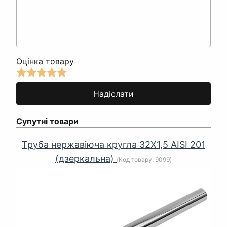
Оцінка товару
Супутні товари
Труба нержавіюча кругла 32Х1,5 AISI 201
(дзеркальна)
(Код товару:
9099
)