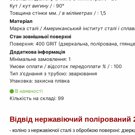
Кут
/ кут вигину /
:
90°
Товщина стінки мм.
/ в міліметрах /
:
1,5
Матеріал
Марка сталі
/ Американський інститут сталі і сплав
Стан зовнішньої поверхні
Поверхня
:
400 GRIT (дзеркальна, полірована, глянце
Додаткова інформація
Мінімальне замовлення
:
1
Умови оплати
/ відсоток передоплати % /
:
100
Тип з'єднання з трубою
:
зварювання
Упаковка
:
захисна плівка
В наявності
Кількість на складі:
99
Відвід нержавіючий полірований 2
- коліно з нержавіючої сталі з обробкою поверхні: дзер