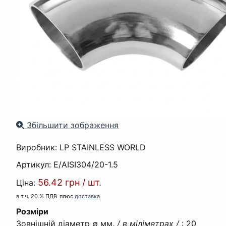
Збільшити зображення
Виробник:
LP STAINLESS WORLD
Артикул:
E/AISI304/20-1.5
56.42 грн
/
шт.
Ціна:
в т.ч. 20 % ПДВ
плюс
доставка
Розміри
Зовнішній діаметр ∅ мм.
/ в міліметрах /
:
20