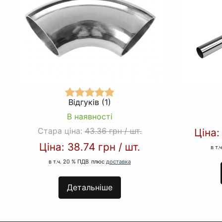
Відгуків (1)
В наявності
Стара ціна:
43.36 грн
/
шт.
Ціна
Ціна:
38.74 грн
/
шт.
в т.
в т.ч. 20 % ПДВ
плюс
доставка
Детальніше