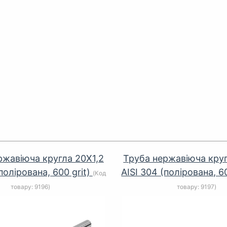
ржавіюча кругла 20Х1,2
Труба нержавіюча круг
полірована, 600 grit)
AISI 304 (полірована, 6
(Код
товару:
9196
)
товару:
9197
)