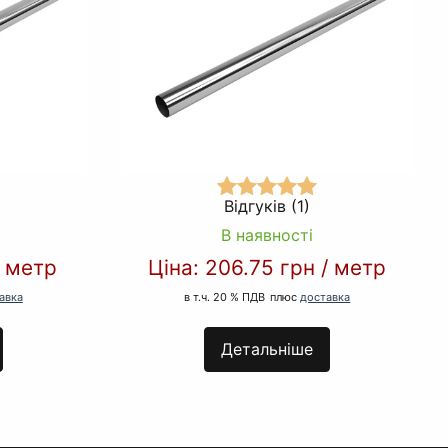
Відгуків (1)
В наявності
/
метр
Ціна:
206.75 грн
/
метр
авка
в т.ч. 20 % ПДВ
плюс
доставка
Детальніше