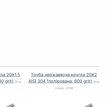
ла 20Х1,5
Труба нержавіюча кругла 20Х2
00 grit)
AISI 304 (полірована, 600 grit)
(Код
(Код
товару:
9198
)