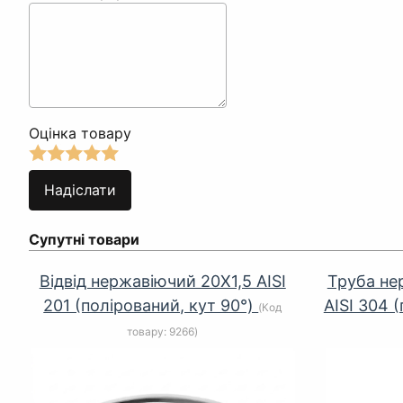
Оцінка товару
Супутні товари
Відвід нержавіючий 20Х1,5 AISI
Труба не
201 (полірований, кут 90°)
AISI 304 (
(Код
товару:
9266
)