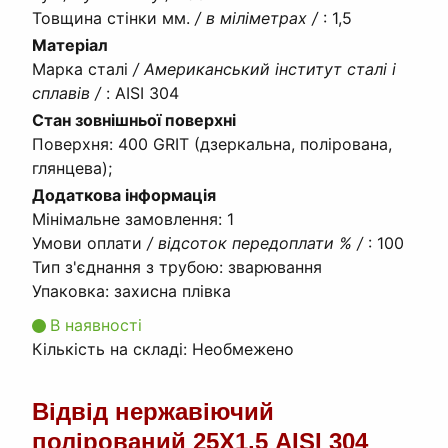
Товщина стінки мм.
/ в міліметрах /
:
1,5
Матеріал
Марка сталі
/ Американський інститут сталі і
сплавів /
:
AISI 304
Стан зовнішньої поверхні
Поверхня
:
400 GRIT (дзеркальна, полірована,
глянцева);
Додаткова інформація
Мінімальне замовлення
:
1
Умови оплати
/ відсоток передоплати % /
:
100
Тип з'єднання з трубою
:
зварювання
Упаковка
:
захисна плівка
В наявності
Кількість на складі:
Необмежено
Відвід нержавіючий
полірований 25Х1.5 AISI 304