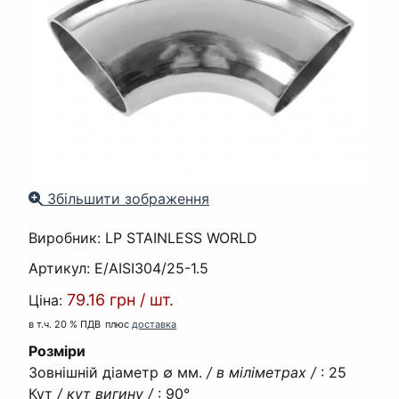
Збільшити зображення
Виробник:
LP STAINLESS WORLD
Артикул:
E/AISI304/25-1.5
79.16 грн
/
шт.
Ціна:
в т.ч. 20 % ПДВ
плюс
доставка
Розміри
Зовнішній діаметр ∅ мм.
/ в міліметрах /
:
25
Кут
/ кут вигину /
:
90°